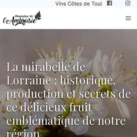
Aller
Vins Côtes de Toul
au
M
contenu
La mirabelle de
Lorraine : historique,
production et secrets de
ce délicieux fruit
emblématique de notre
région