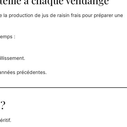
teille à chaque vendange
a production de jus de raisin frais pour préparer une
temps :
illissement.
 années précédentes.
 ?
ritif.