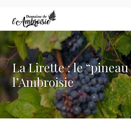
Aller
au
contenu
La Lirette : le “pine
l’Ambroisie